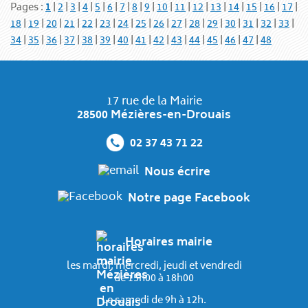
Pages :
1
|
2
|
3
|
4
|
5
|
6
|
7
|
8
|
9
|
10
|
11
|
12
|
13
|
14
|
15
|
16
|
17
|
18
|
19
|
20
|
21
|
22
|
23
|
24
|
25
|
26
|
27
|
28
|
29
|
30
|
31
|
32
|
33
|
34
|
35
|
36
|
37
|
38
|
39
|
40
|
41
|
42
|
43
|
44
|
45
|
46
|
47
|
48
17 rue de la Mairie
28500 Mézières-en-Drouais
02 37 43 71 22
Nous écrire
Notre page Facebook
Horaires mairie
les mardi, mercredi, jeudi et vendredi
de 15h00 à 18h00
Le samedi de 9h à 12h.