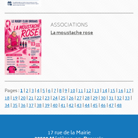
ASSOCIATIONS
La moustache rose
Pages :
1
|
2
|
3
|
4
|
5
|
6
|
7
|
8
|
9
|
10
|
11
|
12
|
13
|
14
|
15
|
16
|
17
|
18
|
19
|
20
|
21
|
22
|
23
|
24
|
25
|
26
|
27
|
28
|
29
|
30
|
31
|
32
|
33
|
34
|
35
|
36
|
37
|
38
|
39
|
40
|
41
|
42
|
43
|
44
|
45
|
46
|
47
|
48
17 rue de la Mairie